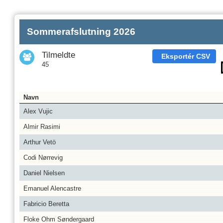
Sommerafslutning 2026
Tilmeldte
Eksportér CSV
45
Navn
Alex Vujic
Almir Rasimi
Arthur Vetö
Codi Nørrevig
Daniel Nielsen
Emanuel Alencastre
Fabricio Beretta
Floke Ohm Søndergaard