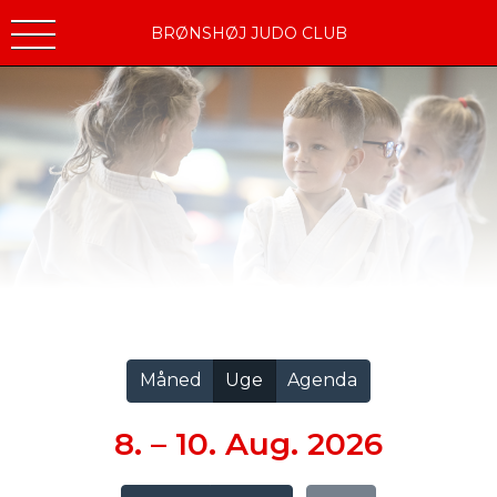
BRØNSHØJ JUDO CLUB
Vis alle
Måned
Uge
Agenda
8. – 10. Aug. 2026