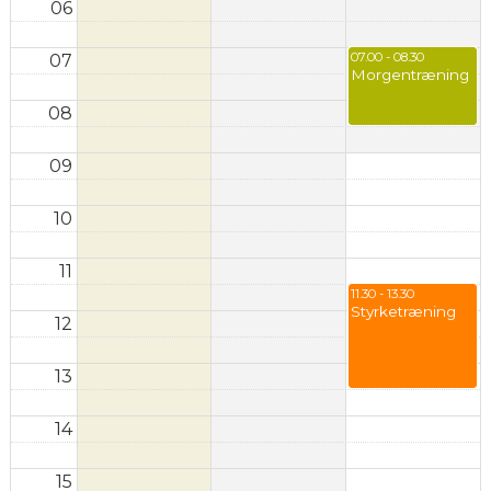
06
07.00 - 08.30
07
Morgentræning
08
09
10
11
11.30 - 13.30
Styrketræning
12
13
14
15