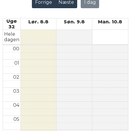
Forrige
Næste
I dag
Uge
Lør. 8.8
Søn. 9.8
Man. 10.8
32
Hele
dagen
00
01
02
03
04
05