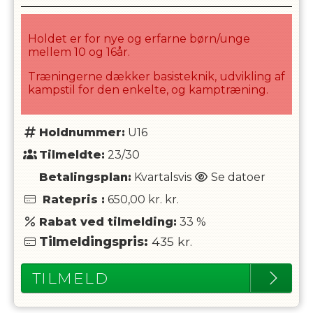
Holdet er for nye og erfarne børn/unge
mellem 10 og 16år.
Træningerne dækker basisteknik, udvikling af
kampstil for den enkelte, og kamptræning.
Holdnummer:
U16
Tilmeldte:
23/30
Betalingsplan:
Kvartalsvis
Se datoer
Ratepris
:
650,00 kr.
kr.
Rabat ved tilmelding:
33
%
Tilmeldingspris:
435
kr.
TILMELD