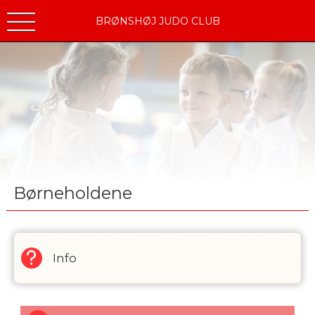
BRØNSHØJ JUDO CLUB
Børneholdene
Info