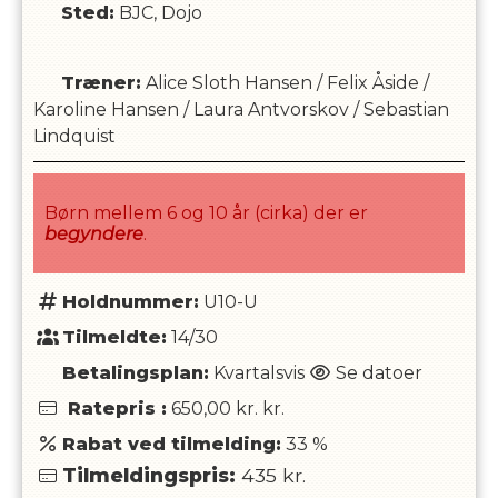
Sted:
BJC, Dojo
Træner
:
Alice Sloth Hansen
/
Felix Åside
/
Karoline Hansen
/
Laura Antvorskov
/
Sebastian
Lindquist
Børn mellem 6 og 10 år (cirka) der er
begyndere
.
Holdnummer:
U10-U
Tilmeldte:
14/30
Betalingsplan:
Kvartalsvis
Se datoer
Ratepris
:
650,00 kr.
kr.
Rabat ved tilmelding:
33
%
Tilmeldingspris:
435
kr.