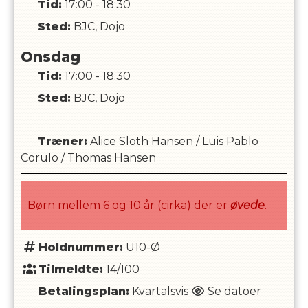
Tid:
17:00 - 18:30
Sted:
BJC, Dojo
Onsdag
Tid:
17:00 - 18:30
Sted:
BJC, Dojo
Træner
:
Alice Sloth Hansen
/
Luis Pablo
Corulo
/
Thomas Hansen
Børn mellem 6 og 10 år (cirka) der er
øvede
.
Holdnummer:
U10-Ø
Tilmeldte:
14/100
Betalingsplan:
Kvartalsvis
Se datoer