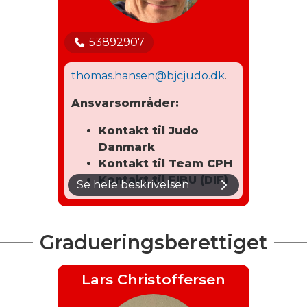
53892907
thomas.hansen@bjcjudo.dk
.
Ansvarsområder:
Kontakt til Judo
Danmark
Kontakt til Team CP
H
Kontakt til FIBU (DIF)
Se hele beskrivelsen
Gradueringsberettiget
Lars Christoffersen