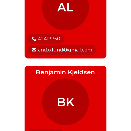
AL
42413750
and.o.lund@gmail.com
Benjamin Kjeldsen
BK