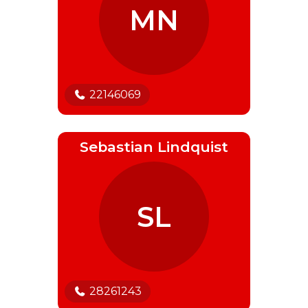
MN
22146069
Sebastian Lindquist
SL
28261243