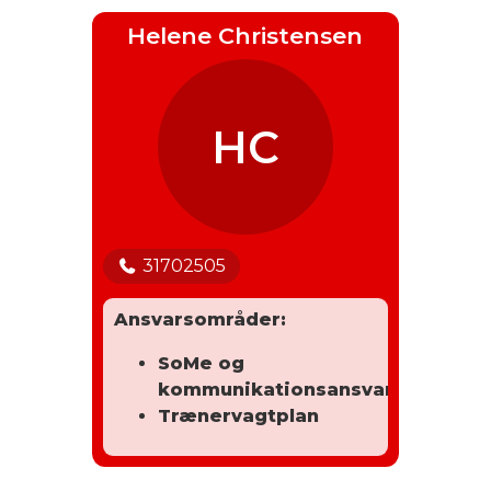
Helene Christensen
HC
31702505
Ansvarsområder:
SoMe og
kommunikationsansvarlig
Trænervagtplan