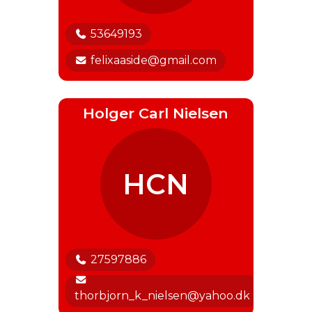
53649193
felixaaside@gmail.com
Holger Carl Nielsen
HCN
27597886
thorbjorn_k_nielsen@yahoo.dk