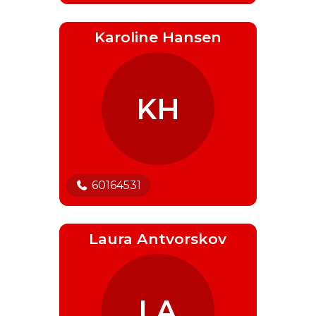
Karoline Hansen
KH
60164531
Laura Antvorskov
LA