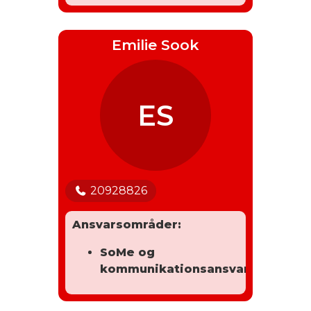
Emilie Sook
ES
20928826
Ansvarsområder:
SoMe og
kommunikationsansvarlig