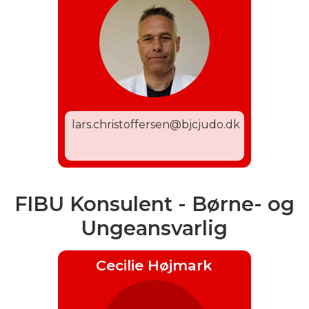
lars.christoffersen@bjcjudo.dk
FIBU Konsulent - Børne- og
Ungeansvarlig
Cecilie Højmark