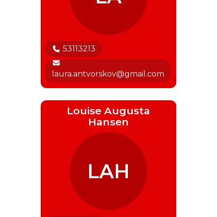
53113213
laura.antvorskov@gmail.com
Louise Augusta
Hansen
LAH