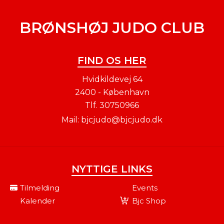
Shotokan Karate, KØS
Sejlsport og Brønshøj Judo
BRØNSHØJ JUDO CLUB
Club. Sammen med
foreningerne har jeg til
opgave at udarbejde en
FIND OS HER
udviklingsplan, der sætter
retningen for vores
Hvidkildevej 64
udviklingsarbejde over de
2400 - København
næste to år, med særligt
Tlf.
30750966
fokus på styrkelsen af børne-
Mail:
bjcjudo@bjcjudo.dk
og ungemiljøerne.
NYTTIGE LINKS
Tilmelding
Events
Kalender
Bjc Shop