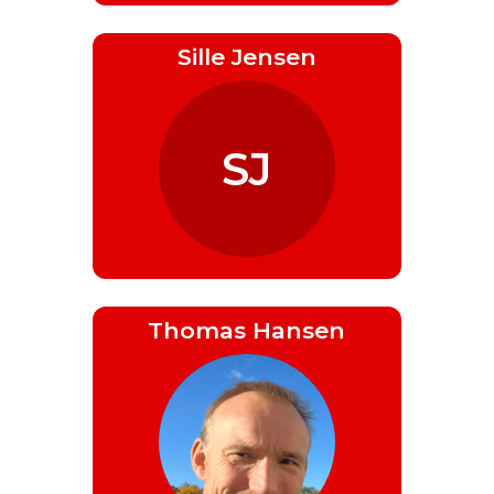
Sille Jensen
SJ
Thomas Hansen