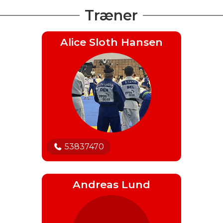
Træner
Alice Sloth Hansen
53837470
Andreas Lund