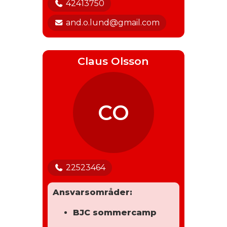
42413750
and.o.lund@gmail.com
Claus Olsson
CO
22523464
Ansvarsområder:
BJC sommercamp