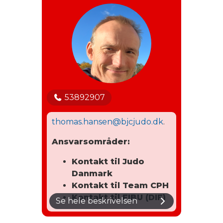
53892907
thomas.hansen@bjcjudo.dk
.
Ansvarsområder:
Kontakt til Judo
Danmark
Kontakt til Team CP
H
Kontakt til FIBU (DIF)
Se hele beskrivelsen