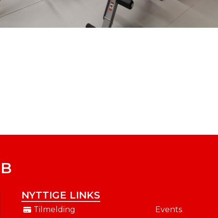
UB
NYTTIGE LINKS
Tilmelding
Events