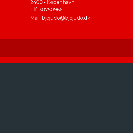
2400 - København
Tlf.
30750966
Mail:
bjcjudo@bjcjudo.dk