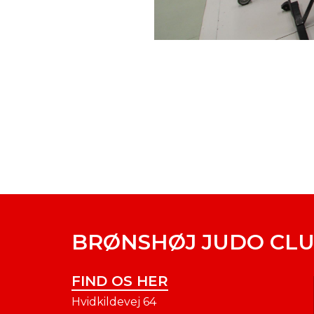
BRØNSHØJ JUDO CL
FIND OS HER
Hvidkildevej 64