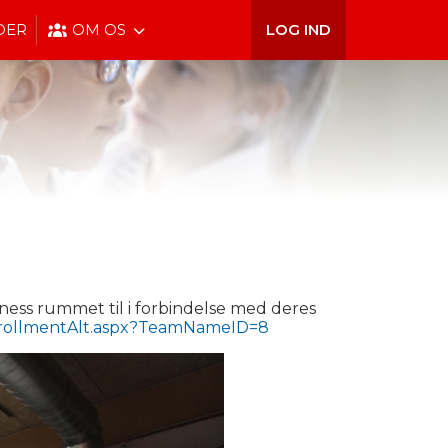
DER
OM OS
LOG IND
tness rummet til i forbindelse med deres
nrollmentAlt.aspx?TeamNameID=8