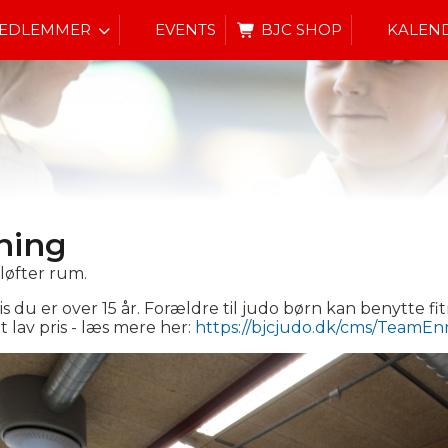
MEDLEMMER
EVENTS
BJC SHOP
KALEN
ning
eløfter rum.
du er over 15 år. Forældre til judo børn kan benytte fi
 lav pris - læs mere her:
https://bjcjudo.dk/cms/TeamE