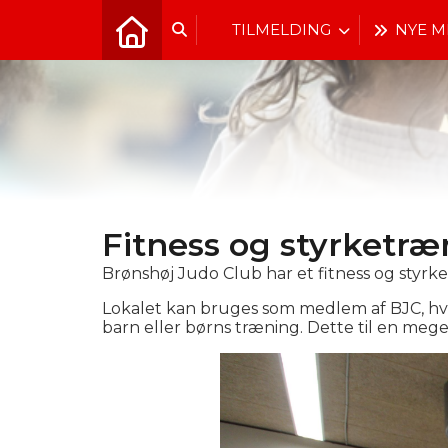
TILMELDING
NYE 
Fitness og styrketræ
Brønshøj Judo Club har et fitness og styrk
Lokalet kan bruges som medlem af BJC, hvis 
barn eller børns træning. Dette til en meget