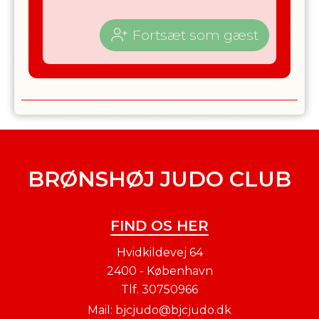
Fortsæt som gæst
BRØNSHØJ JUDO CLUB
FIND OS HER
Hvidkildevej 64
2400 - København
Tlf.
30750966
Mail:
bjcjudo@bjcjudo.dk