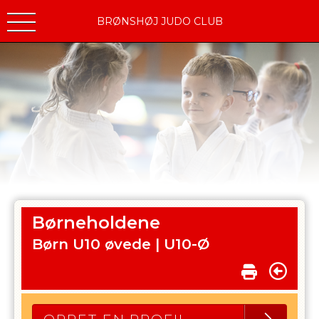
BRØNSHØJ JUDO CLUB
Børneholdene
Børn U10 øvede |
U10-Ø