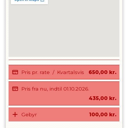
Pris pr. rate
/
Kvartalsvis
650,00
kr.
Pris fra nu, indtil
01.10.2026
.
435,00
kr.
Gebyr
100,00
kr.