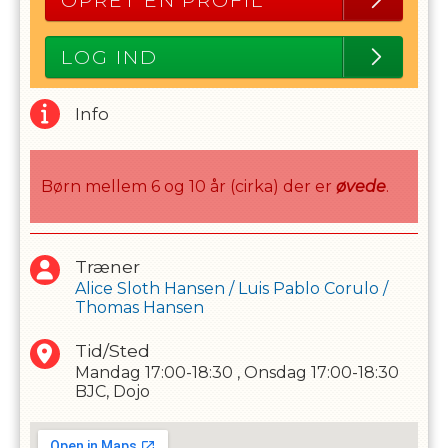
OPRET EN PROFIL
LOG IND
Info
Børn mellem 6 og 10 år (cirka) der er
øvede
.
Træner
Alice Sloth Hansen
/
Luis Pablo Corulo
/
Thomas Hansen
Tid/Sted
Mandag
17:00-18:30
,
Onsdag
17:00-18:30
BJC, Dojo