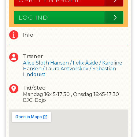
OPRET EN PROFIL
LOG IND
Info
Træner
Alice Sloth Hansen
/
Felix Åside
/
Karoline
Hansen
/
Laura Antvorskov
/
Sebastian
Lindquist
Tid/Sted
Mandag
16:45-17:30
,
Onsdag
16:45-17:30
BJC, Dojo