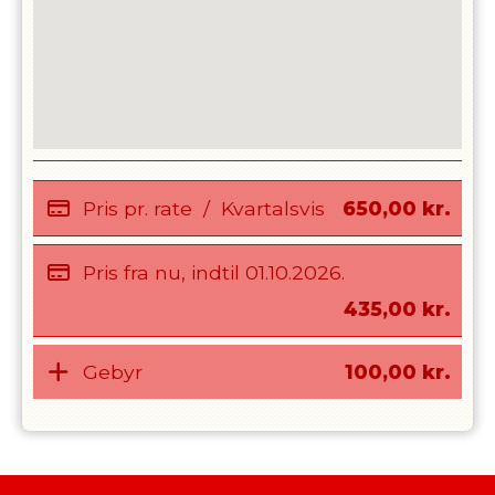
Pris pr. rate
/
Kvartalsvis
650,00
kr.
Pris fra nu, indtil
01.10.2026
.
435,00
kr.
Gebyr
100,00
kr.