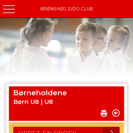
BRØNSHØJ JUDO CLUB
Børneholdene
Børn U8 |
U8