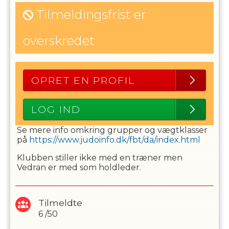
Tilmeldingsfrist er
overskredet
OPRET EN PROFIL
LOG IND
Se mere info omkring grupper og vægtklasser
på
https://www.judoinfo.dk/fbt/da/index.html
Klubben stiller ikke med en træner men
Vedran er med som holdleder.
Tilmeldte
6
/
50